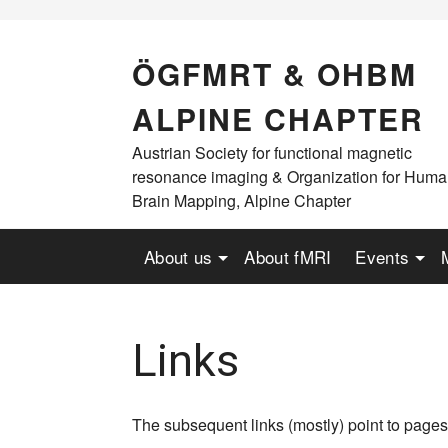
Skip
to
content
ÖGFMRT & OHBM
ALPINE CHAPTER
Austrian Society for functional magnetic
resonance imaging & Organization for Hum
Brain Mapping, Alpine Chapter
About us
About fMRI
Events
Links
The subsequent links (mostly) point to page