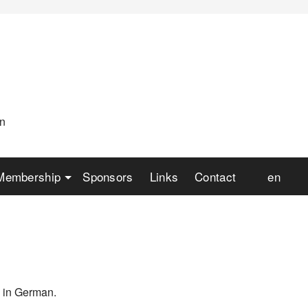
an
Membership
Sponsors
Links
Contact
en
s in German.