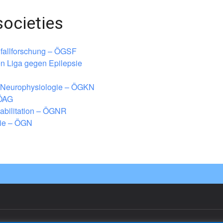
societies
nfallforschung – ÖGSF
en Liga gegen Epilepsie
he Neurophysiologie – ÖGKN
 ÖAG
habilitation – ÖGNR
gie – ÖGN